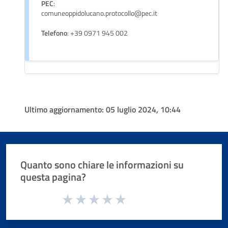
PEC
:
comuneoppidolucano.protocollo@pec.it
Telefono
: +39 0971 945 002
Ultimo aggiornamento:
05 luglio 2024, 10:44
Quanto sono chiare le informazioni su
questa pagina?
Valuta da 1 a 5 stelle la pagina
Valuta 1 stelle su 5
Valuta 2 stelle su 5
Valuta 3 stelle su 5
Valuta 4 stelle su 5
Valuta 5 stelle su 5