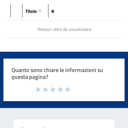
Titolo
#
Nessun dato da visualizzare
Quanto sono chiare le informazioni su
questa pagina?
Valuta da 1 a 5 stelle la pagina
Valuta 1 stelle su 5
Valuta 2 stelle su 5
Valuta 3 stelle su 5
Valuta 4 stelle su 5
Valuta 5 stelle su 5