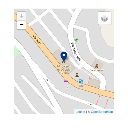
+
−
Leaflet
| ©
OpenStreetMap