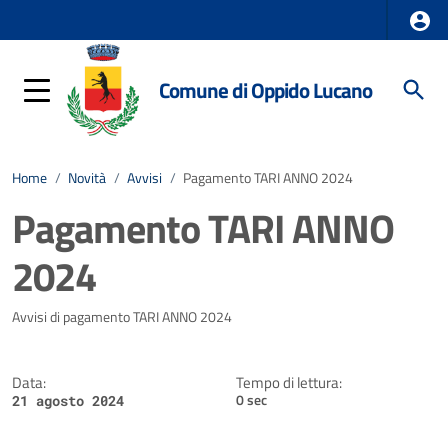
Comune di Oppido Lucano
Home
/
Novità
/
Avvisi
/
Pagamento TARI ANNO 2024
Pagamento TARI ANNO
2024
Dettagli della notizia
Avvisi di pagamento TARI ANNO 2024
Data:
Tempo di lettura:
0 sec
21 agosto 2024