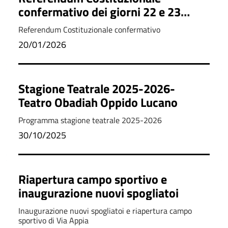
confermativo dei giorni 22 e 23
marzo 2026 – opzione di voto in
Referendum Costituzionale confermativo
Italia per gli elettori residenti
20/01/2026
all'estero (AIRE)
Stagione Teatrale 2025-2026-
Teatro Obadiah Oppido Lucano
Programma stagione teatrale 2025-2026
30/10/2025
Riapertura campo sportivo e
inaugurazione nuovi spogliatoi
Inaugurazione nuovi spogliatoi e riapertura campo
sportivo di Via Appia