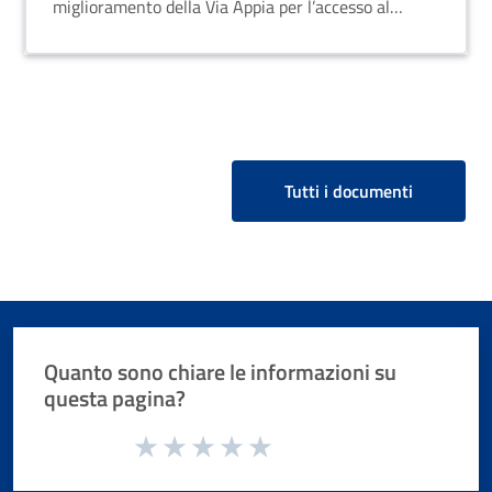
miglioramento della Via Appia per l’accesso al
Centro Abitato
Tutti i documenti
Quanto sono chiare le informazioni su
questa pagina?
Valuta da 1 a 5 stelle la pagina
Valuta 1 stelle su 5
Valuta 2 stelle su 5
Valuta 3 stelle su 5
Valuta 4 stelle su 5
Valuta 5 stelle su 5