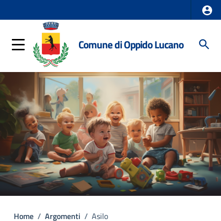
Comune di Oppido Lucano
Home
/
Argomenti
/
Asilo