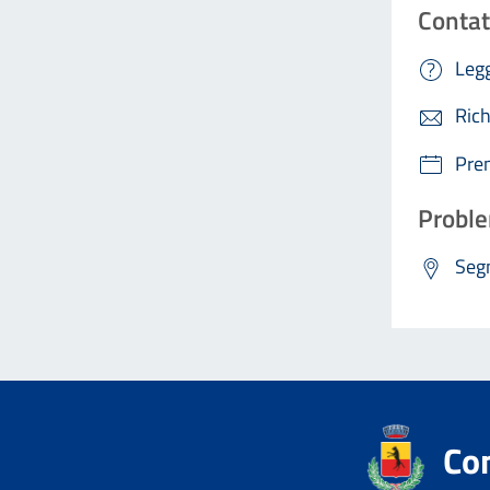
Contat
Legg
Rich
Pre
Proble
Segn
Co