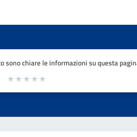
o sono chiare le informazioni su questa pagin
1 a 5 stelle la pagina
Valuta 1 stelle su 5
Valuta 2 stelle su 5
Valuta 3 stelle su 5
Valuta 4 stelle su 5
Valuta 5 stelle su 5