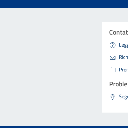
Contat
Legg
Rich
Pre
Proble
Segn