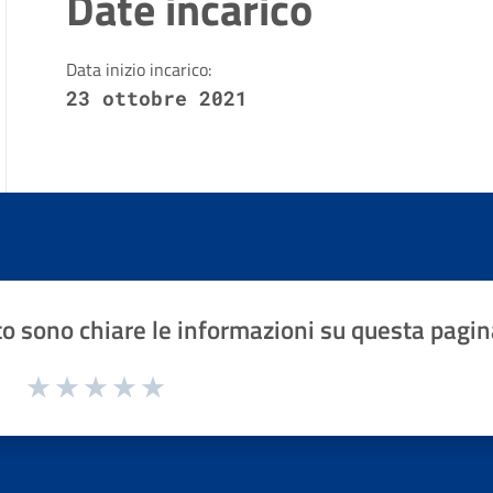
Date incarico
Data inizio incarico:
23 ottobre 2021
o sono chiare le informazioni su questa pagin
1 a 5 stelle la pagina
Valuta 1 stelle su 5
Valuta 2 stelle su 5
Valuta 3 stelle su 5
Valuta 4 stelle su 5
Valuta 5 stelle su 5