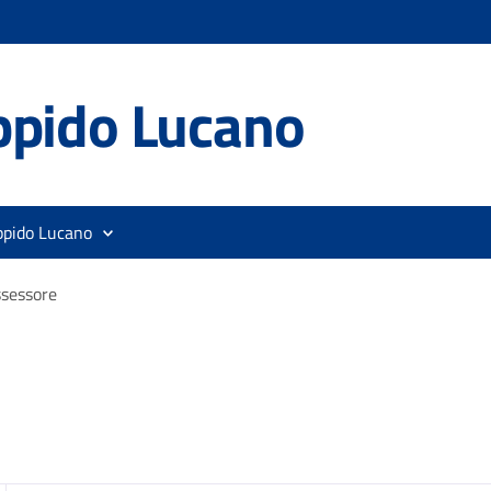
ppido Lucano
ppido Lucano
sessore