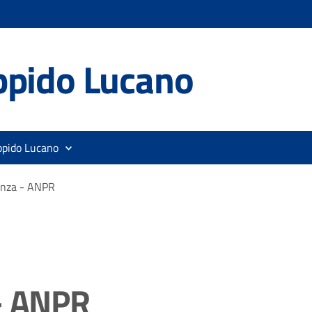
ppido Lucano
ppido Lucano
enza - ANPR
 - ANPR