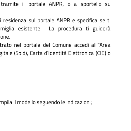
tramite il portale ANPR, o a sportello su 
i residenza sul portale ANPR e specifica se ti 
iglia esistente.  La procedura ti guiderà 
ione.
rato nel portale del Comune accedi all'"Area
itale (
Spid), Carta d
’
Identit
à
Elettronica (CIE) o
ompila il modello seguendo le indicazioni;