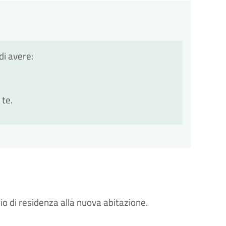
di avere:
 te.
mbio di residenza alla nuova abitazione.